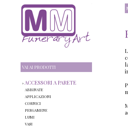
L
c
l
VAI AI PRODOTTI
i
ACCESSORI A PARETE
›
P
ABBINATE
m
APPLICAZIONI
CORNICI
M
PERGAMENE
a
LUMI
VASI