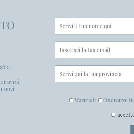
UTO
ISTO
er avrai
e nuovi
Marmisti
Onoranze fu
accetta