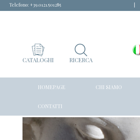
Telefono:
+39.0121.501285
| 
CATALOGHI
RICERCA
HOMEPAGE
CHI SIAMO
CONTATTI