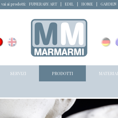
vai ai prodotti:
FUNERARY ART
|
EDIL
|
HOME
|
GARDEN
SERVIZI
PRODOTTI
MATERIA