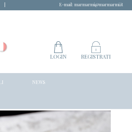
|
E-mail:
marmarmi@marmarmi.it
LOGIN
REGISTRATI
LI
NEWS