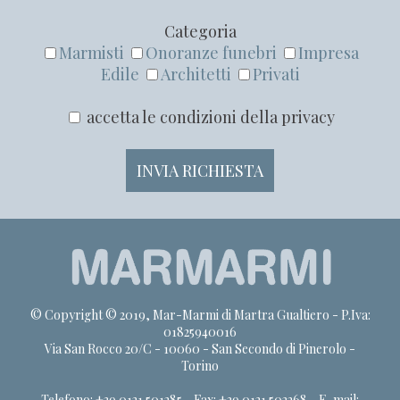
Categoria
Marmisti
Onoranze funebri
Impresa
Edile
Architetti
Privati
accetta le condizioni della privacy
INVIA RICHIESTA
© Copyright © 2019, Mar-Marmi di Martra Gualtiero - P.Iva:
01825940016
Via San Rocco 20/C - 10060 - San Secondo di Pinerolo -
Torino
Telefono: +39.0121.501285 - Fax: +39.0121.502268 - E-mail: